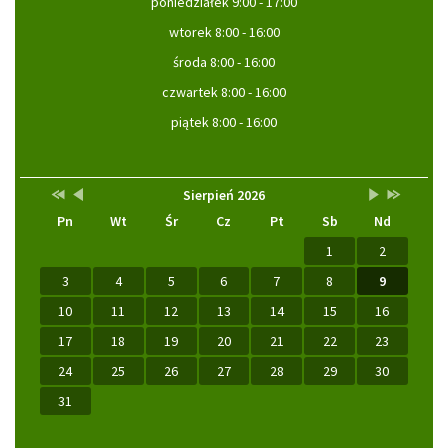
poniedziałek 9:00 - 17:00
wtorek 8:00 - 16:00
środa 8:00 - 16:00
czwartek 8:00 - 16:00
piątek 8:00 - 16:00
Przestaw
Przestaw
Lista
Brak
Przestaw
Przestaw
Kalendarz
Sierpień 2026
datę
datę
wydarzeń
wydarzeń
datę
datę
Pn
Wt
Śr
Cz
Pt
Sb
Nd
na
na
w
w
na
na
Sierpień
Lipiec
miesiącu
tym
Wrzesień
Sierpień
2025
2026
miesiącu.
2026
2027
1
2
3
4
5
6
7
8
9
10
11
12
13
14
15
16
17
18
19
20
21
22
23
24
25
26
27
28
29
30
31