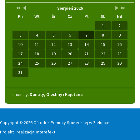
Przestaw
Przestaw
Lista
Brak
Przestaw
Przestaw
Kalendarz
Sierpień 2026
datę
datę
wydarzeń
wydarzeń
datę
datę
Pn
Wt
Śr
Cz
Pt
Sb
Nd
na
na
w
w
na
na
Sierpień
Lipiec
miesiącu
tym
Wrzesień
Sierpień
2025
2026
miesiącu.
2026
2027
1
2
3
4
5
6
7
8
9
10
11
12
13
14
15
16
17
18
19
20
21
22
23
24
25
26
27
28
29
30
31
Imieniny
Imieniny:
Donaty
,
Olechny
i
Kajetana
Copyright © 2026 Ośrodek Pomocy Społecznej w Zielonce
Projekt i realizacja:
Interefekt