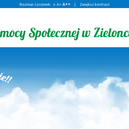
A++
Rozmiar czcionek:
A+
|
Zwiększ kontrast
A