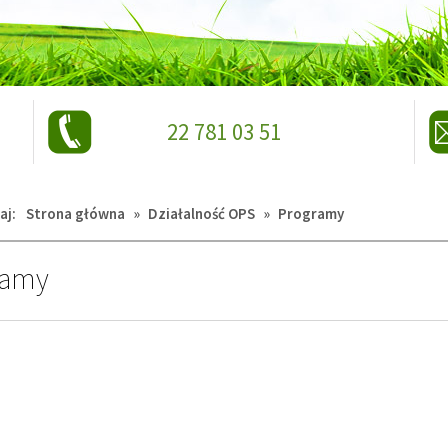
telefon:
22 781 03 51
aj:
Strona główna
»
Działalność OPS
»
Programy
ramy