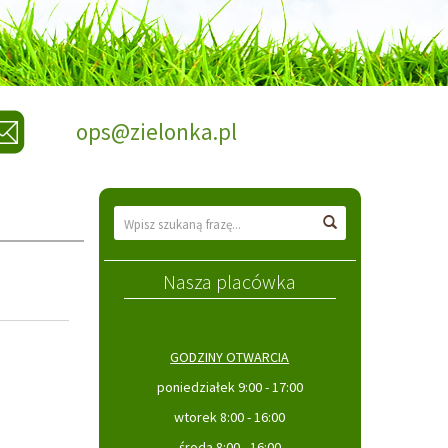
ops@zielonka.pl
Wyszukiwarka
Wyszukaj
Nasza placówka
GODZINY OTWARCIA
poniedziałek 9:00 - 17:00
wtorek 8:00 - 16:00
środa 8:00 - 16:00