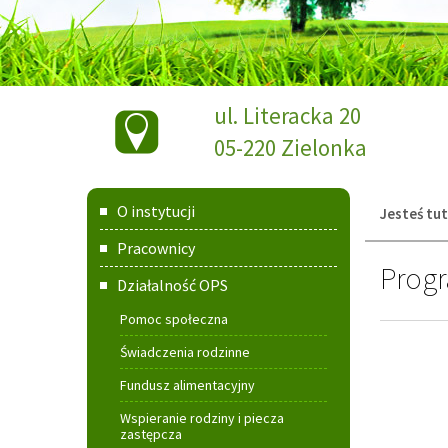
Dane
ul. Literacka 20
teleadresowe
05-220 Zielonka
Menu
O instytucji
Jesteś tut
główne
Pracownicy
Prog
Działalność OPS
Pomoc społeczna
Świadczenia rodzinne
Fundusz alimentacyjny
Wspieranie rodziny i piecza
zastępcza