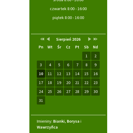
czwartek 8:00 - 16:00
piątek 8:00 - 16:00
Przestaw
Przestaw
Lista
Brak
Przestaw
Przestaw
Kalendarz
Sierpień 2026
datę
datę
wydarzeń
wydarzeń
datę
datę
Pn
Wt
Śr
Cz
Pt
Sb
Nd
na
na
w
w
na
na
Sierpień
Lipiec
miesiącu
tym
Wrzesień
Sierpień
2025
2026
miesiącu.
2026
2027
1
2
3
4
5
6
7
8
9
10
11
12
13
14
15
16
17
18
19
20
21
22
23
24
25
26
27
28
29
30
31
Imieniny
Imieniny:
Bianki
,
Borysa
i
Wawrzyñca