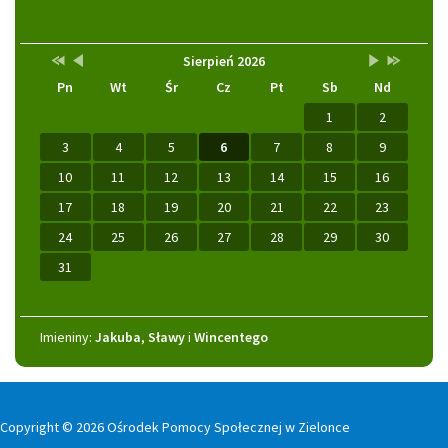
Przestaw
Przestaw
Lista
Brak
Przestaw
Przestaw
Kalendarz
Sierpień 2026
datę
datę
wydarzeń
wydarzeń
datę
datę
Pn
Wt
Śr
Cz
Pt
Sb
Nd
na
na
w
w
na
na
Sierpień
Lipiec
miesiącu
tym
Wrzesień
Sierpień
2025
2026
miesiącu.
2026
2027
1
2
3
4
5
6
7
8
9
10
11
12
13
14
15
16
17
18
19
20
21
22
23
24
25
26
27
28
29
30
31
Imieniny
Imieniny:
Jakuba
,
Sławy
i
Wincentego
Copyright © 2026 Ośrodek Pomocy Społecznej w Zielonce