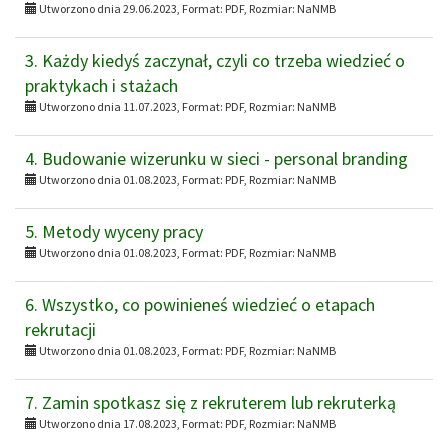
Utworzono dnia 29.06.2023, Format:
PDF
, Rozmiar:
NaNMB
3. Każdy kiedyś zaczynał, czyli co trzeba wiedzieć o
praktykach i stażach
Utworzono dnia 11.07.2023, Format:
PDF
, Rozmiar:
NaNMB
4. Budowanie wizerunku w sieci - personal branding
Utworzono dnia 01.08.2023, Format:
PDF
, Rozmiar:
NaNMB
5. Metody wyceny pracy
Utworzono dnia 01.08.2023, Format:
PDF
, Rozmiar:
NaNMB
6. Wszystko, co powinieneś wiedzieć o etapach
rekrutacji
Utworzono dnia 01.08.2023, Format:
PDF
, Rozmiar:
NaNMB
7. Zamin spotkasz się z rekruterem lub rekruterką
Utworzono dnia 17.08.2023, Format:
PDF
, Rozmiar:
NaNMB