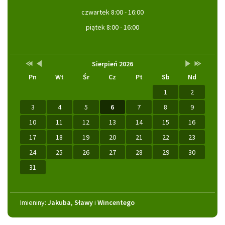
czwartek 8:00 - 16:00
piątek 8:00 - 16:00
Przestaw
Przestaw
Lista
Brak
Przestaw
Przestaw
Kalendarz
Sierpień 2026
datę
datę
wydarzeń
wydarzeń
datę
datę
Pn
Wt
Śr
Cz
Pt
Sb
Nd
na
na
w
w
na
na
Sierpień
Lipiec
miesiącu
tym
Wrzesień
Sierpień
2025
2026
miesiącu.
2026
2027
1
2
3
4
5
6
7
8
9
10
11
12
13
14
15
16
17
18
19
20
21
22
23
24
25
26
27
28
29
30
31
Imieniny
Imieniny:
Jakuba
,
Sławy
i
Wincentego