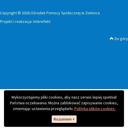
Copyright © 2026 Ośrodek Pomocy Społecznej w Zielonce
Projekt i realizacja:
Interefekt
Do góry
Wykorzystujemy pliki cookies, aby nasz serwis lepiej spełniał
Państwa oczekiwania. Można zablokować zapisywanie cookies,
zmieniając ustawienia przeglądarki.
Polityka plików cookies.
Rozumiem
×