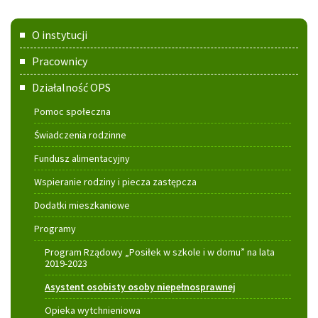
Menu
O instytucji
główne
Pracownicy
Działalność OPS
Pomoc społeczna
Świadczenia rodzinne
Fundusz alimentacyjny
Wspieranie rodziny i piecza zastępcza
Dodatki mieszkaniowe
Programy
Program Rządowy „Posiłek w szkole i w domu” na lata
2019-2023
Asystent osobisty osoby niepełnosprawnej
Opieka wytchnieniowa