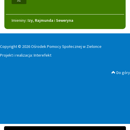
31
Imieniny
Imieniny:
Izy
,
Rajmunda
i
Seweryna
Copyright © 2026 Ośrodek Pomocy Społecznej w Zielonce
Projekt i realizacja:
Interefekt
Do góry