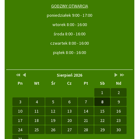
GODZINY OTWARCIA
poniedziałek 9:00 - 17:00
wtorek 8:00 - 16:00
środa 8:00 - 16:00
czwartek 8:00 - 16:00
piątek 8:00 - 16:00
Przestaw
Przestaw
Lista
Brak
Przestaw
Przestaw
Kalendarz
Sierpień 2026
datę
datę
wydarzeń
wydarzeń
datę
datę
Pn
Wt
Śr
Cz
Pt
Sb
Nd
na
na
w
w
na
na
Sierpień
Lipiec
miesiącu
tym
Wrzesień
Sierpień
2025
2026
miesiącu.
2026
2027
1
2
3
4
5
6
7
8
9
10
11
12
13
14
15
16
17
18
19
20
21
22
23
24
25
26
27
28
29
30