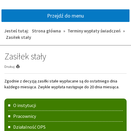
Przejdź do menu
Jesteś tutaj:
Strona główna
»
Terminy wypłaty świadczeń
»
Zasiłek stały
Zasiłek stały
Drukuj
Zgodnie z decyzją zasiłki stałe wypłacane są do ostatniego dnia
każdego miesiąca. Zwykle wypłata następuje do 20 dnia miesiąca.
Menu
O instytucji
główne
Pracownicy
Działalność OPS