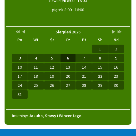
czwartek 8:00 - 16:00
piątek 8:00 - 16:00
Przestaw
Przestaw
Lista
Brak
Przestaw
Przestaw
Kalendarz
Sierpień 2026
datę
datę
wydarzeń
wydarzeń
datę
datę
Pn
Wt
Śr
Cz
Pt
Sb
Nd
na
na
w
w
na
na
Sierpień
Lipiec
miesiącu
tym
Wrzesień
Sierpień
2025
2026
miesiącu.
2026
2027
1
2
3
4
5
6
7
8
9
10
11
12
13
14
15
16
17
18
19
20
21
22
23
24
25
26
27
28
29
30
31
Imieniny
Imieniny:
Jakuba
,
Sławy
i
Wincentego