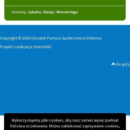
Imieniny
Imieniny:
Jakuba
,
Sławy
i
Wincentego
Copyright © 2026 Ośrodek Pomocy Społecznej w Zielonce
Projekt i realizacja:
Interefekt
Do góry
Wykorzystujemy pliki cookies, aby nasz serwis lepiej spełniał
Państwa oczekiwania. Można zablokować zapisywanie cookies,