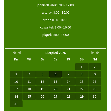
poniedziałek 9:00 - 17:00
wtorek 8:00 - 16:00
środa 8:00 - 16:00
czwartek 8:00 - 16:00
piątek 8:00 - 16:00
Przestaw
Przestaw
Lista
Brak
Przestaw
Przestaw
Kalendarz
Sierpień 2026
datę
datę
wydarzeń
wydarzeń
datę
datę
Pn
Wt
Śr
Cz
Pt
Sb
Nd
na
na
w
w
na
na
Sierpień
Lipiec
miesiącu
tym
Wrzesień
Sierpień
2025
2026
miesiącu.
2026
2027
1
2
3
4
5
6
7
8
9
10
11
12
13
14
15
16
17
18
19
20
21
22
23
24
25
26
27
28
29
30
31