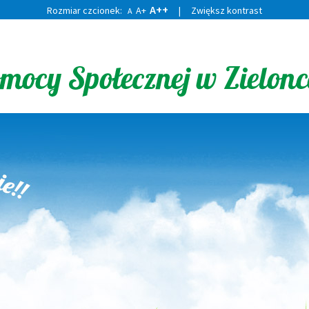
A++
Rozmiar czcionek:
A+
|
Zwiększ kontrast
A