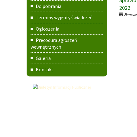
Sprawoz
Do pobrania
2022
Utworzon
Terminy wypłaty świadczeń
Ogłoszenia
Precodura zgłoszeń
wewnętrznych
Galeria
Kontakt