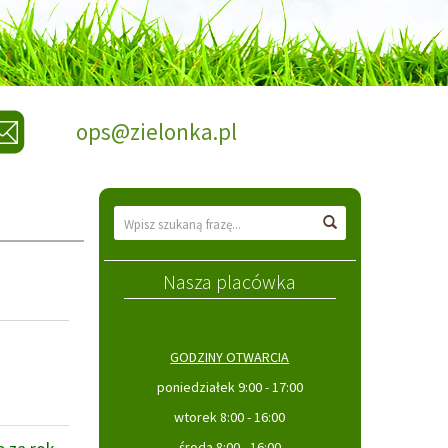
ops@zielonka.pl
Wyszukiwarka
Wyszukaj
Nasza placówka
GODZINY OTWARCIA
poniedziałek 9:00 - 17:00
wtorek 8:00 - 16:00
środa 8:00 - 16:00