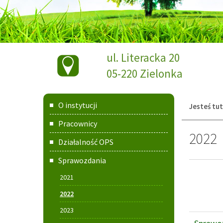
Dane
ul. Literacka 20
teleadresowe
05-220 Zielonka
Menu
O instytucji
Jesteś tut
główne
Pracownicy
2022
Działalność OPS
Sprawozdania
2021
2022
2023