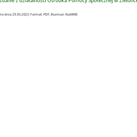
danie z działalności Ośrodka Pomocy Społecznej w Zielonce
o dnia 29.05.2023, Format:
PDF
, Rozmiar:
NaNMB