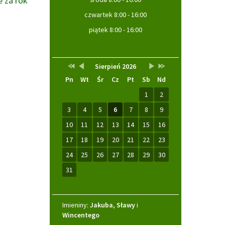
 za rok
czwartek 8:00 - 16:00
piątek 8:00 - 16:00
Przestaw
Przestaw
Lista
Brak
Przestaw
Przestaw
Kalendarz
Sierpień 2026
datę
datę
wydarzeń
wydarzeń
datę
datę
Pn
Wt
Śr
Cz
Pt
Sb
Nd
na
na
w
w
na
na
Sierpień
Lipiec
miesiącu
tym
Wrzesień
Sierpień
2025
2026
miesiącu.
2026
2027
1
2
3
4
5
6
7
8
9
10
11
12
13
14
15
16
17
18
19
20
21
22
23
24
25
26
27
28
29
30
31
Imieniny
Imieniny:
Jakuba
,
Sławy
i
Wincentego