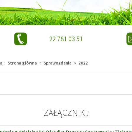
telefon:
22 781 03 51
aj:
Strona główna
»
Sprawozdania
»
2022
ZAŁĄCZNIKI: